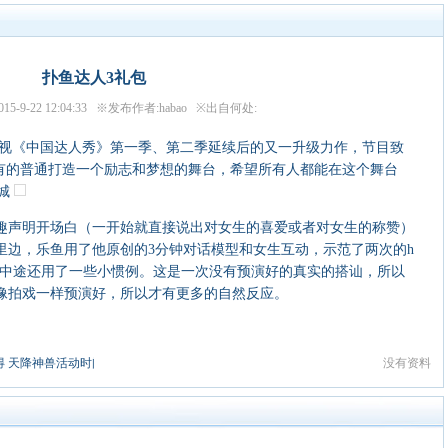
扑鱼达人3礼包
5-9-22 12:04:33 ※发布作者:habao ※出自何处:
视《中国达人秀》第一季、第二季延续后的又一升级力作，节目致
所有的普通打造一个励志和梦想的舞台，希望所有人都能在这个舞台
商城
声明开场白（一开始就直接说出对女生的喜爱或者对女生的称赞）
里边，乐鱼用了他原创的3分钟对话模型和女生互动，示范了两次的h
的内容。中途还用了一些小惯例。这是一次没有预演好的真实的搭讪，所以
像拍戏一样预演好，所以才有更多的自然反应。
 天降神兽活动时间表
没有资料