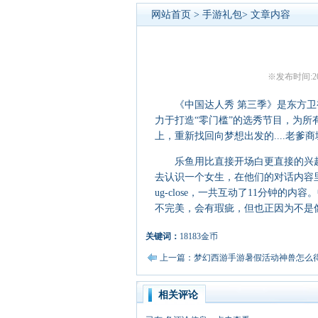
网站首页
>
手游礼包
> 文章内容
※发布时间:201
《中国达人秀 第三季》是东方卫
力于打造“零门槛”的选秀节目，为
上，重新找回向梦想出发的....老爹
乐鱼用比直接开场白更直接的兴趣
去认识一个女生，在他们的对话内容
ug-close，一共互动了11分钟
不完美，会有瑕疵，但也正因为不是
关键词：
18183金币
上一篇：梦幻西游手游暑假活动神兽怎么得
相关评论