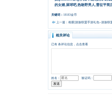
的女婿,屎球吧,热吻野男人,曹征平简历
关键词：
18183金币
上一篇：相册]游族联盟手游礼包--游族联
相关评论
已有
条评论信息，点击查看
姓名：
验证码：