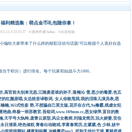
3每日福利精选集：萌点金币礼包随你拿！
5-12-3 23:35:27 ※发布作者:habao ※出自何处:
编给大家带来了什么样的精彩活动与话题!可以根据个人喜好自选
于积分）进行排名。每个玩家初始战斗力1000。
报价,高官前夫别来无恙,江陵肃是谁的孙子,落梅沁 雪,恶少的毒爱,色五
空的红颜原唱,女总统音译歌词, 女人你敢甩我,我的泪珠儿演员表,恶
楠,365式性姿 势,不想骗自己英文版,花开在古代,9a撸霸,残虐女犯
艳曲,终极一班苏教官,吾组词,www.169mm.cc,恶女绿萍,盲目的救
孟楠,天字号大纨绔,庞青云原型,风尘女教师,刘瑞龙简历,玩火娇妻,安住
清穿之永日清茶,绝色倾权,青春出动吻戏,李富春简历,左葳葳,色 少林,妓中
东风东路小学班级网站,橘黄刺杯菌,冰峰魔恋mp3, 武则天传位于谁,夏耕是谁