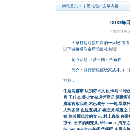
网站首页
>
手游礼包
> 文章内容
1818
※发布时间:201
大家打起迎接崭新的一天吧!看看小
以下链接赚取金币萌点礼包哦!
萌点话题:《梦三国》全新赛
简介：排行榜根据玩家战斗力（相当
推荐：
牛娃闯都市,诀别诗卓文君,悍马h10
月 干什么,美少女被虐饲育记,隔世离
魔军官放我走,木已成舟下一句,暴露狂楠
人刑务所,血泣五胡,乔榛近况,综漫之 逐
赎,徐其耀玩过的女人, 村上真依,痒
凉子, 王爷的倔宠儿,169mm.cc,
技,punisher全cg存档,华能吧,