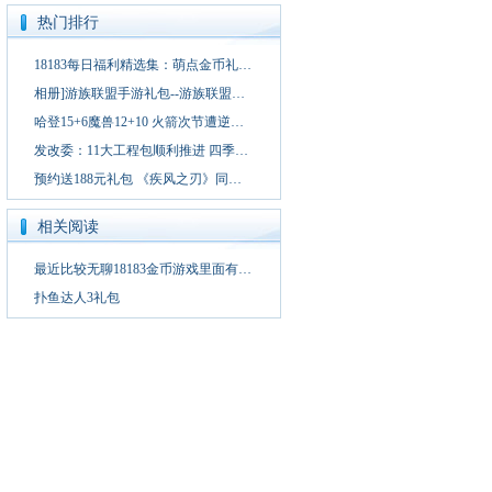
热门排行
18183每日福利精选集：萌点金币礼…
相册]游族联盟手游礼包--游族联盟…
哈登15+6魔兽12+10 火箭次节遭逆…
发改委：11大工程包顺利推进 四季…
预约送188元礼包 《疾风之刃》同…
相关阅读
最近比较无聊18183金币游戏里面有…
扑鱼达人3礼包