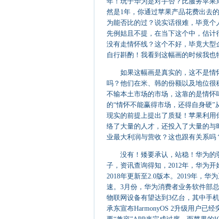
年！玩子华为是对手否？比服务苹果
然是1年，你通过苹果产品花费出去
为能否比的过？说实话很难，毕竟个
先例姑且不提，在当下这个中，估计
没有走情怀线？这个不好，毕竟大型
自行斟酌！我看到这幅画的时候我也
如果这幅画是真实的，这不是情怀
吗？他们在米、韩的份额以及地位很
不输本土市场的市场，这靠的是情怀
的“情怀不能赢得市场，还得自身硬
现实的前提上提出了质疑！苹果利用
络了大量的人才，还投入了大量的与
业最大利润与营收？这也跟有关系吗
没有！矮要承认，站稳！华为的弱
子，资讯查询得知，2012年，华为开
2018年更新至2.0版本。2019年
速。3月份，华为消费者业务软件部总
物联网设备有望达到3亿台，其中手机
承东宣布HarmonyOS 2升级用户已