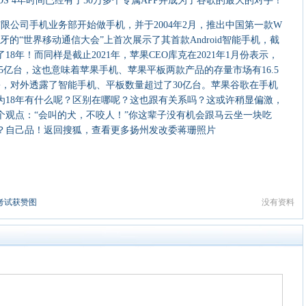
IOS 4年时间已经有了50万多个专属APP并成为了谷歌的最大的对手！
限公司手机业务部开始做手机，并于2004年2月，推出中国第一款W
班牙的“世界移动通信大会”上首次展示了其首款Android智能手机，截
18年！而同样是截止2021年，苹果CEO库克在2021年1月份表示，
.5亿台，这也意味着苹果手机、苹果平板两款产品的存量市场有16.5
月份，对外透露了智能手机、平板数量超过了30亿台。苹果谷歌在手机
为18年有什么呢？区别在哪呢？这也跟有关系吗？这或许稍显偏激，
个观点：“会叫的犬，不咬人！”你这辈子没有机会跟马云坐一块吃
？自己品！返回搜狐，查看更多扬州发改委蒋珊照片
考试获赞图
没有资料