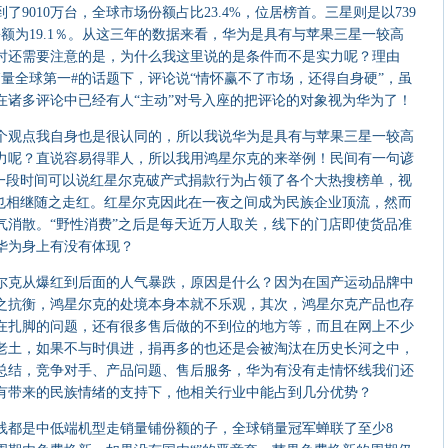
9010万台，全球市场份额占比23.4%，位居榜首。三星则是以739
额为19.1％。从这三年的数据来看，华为是具有与苹果三星一较高
时还需要注意的是，为什么我这里说的是条件而不是实力呢？理由
量全球第一#的话题下，评论说“情怀赢不了市场，还得自身硬”，虽
在诸多评论中已经有人“主动”对号入座的把评论的对象视为华为了！
观点我自身也是很认同的，所以我说华为是具有与苹果三星一较高
力呢？直说容易得罪人，所以我用鸿星尔克的来举例！民间有一句谚
前一段时间可以说红星尔克破产式捐款行为占领了各个大热搜榜单，视
子也相继随之走红。红星尔克因此在一夜之间成为民族企业顶流，然而
气消散。“野性消费”之后是每天近万人取关，线下的门店即使货品准
华为身上有没有体现？
克从爆红到后面的人气暴跌，原因是什么？因为在国产运动品牌中
之抗衡，鸿星尔克的处境本身本就不乐观，其次，鸿星尔克产品也存
在扎脚的问题，还有很多售后做的不到位的地方等，而且在网上不少
老土，如果不与时俱进，捐再多的也还是会被淘汰在历史长河之中，
总结，竞争对手、产品问题、售后服务，华为有没有走情怀线我们还
有带来的民族情绪的支持下，他相关行业中能占到几分优势？
都是中低端机型走销量铺份额的子，全球销量冠军蝉联了至少8