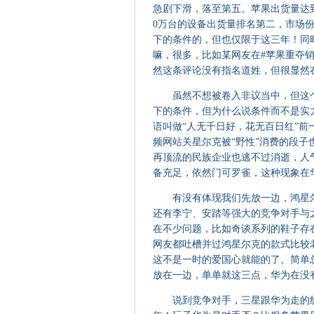
急剧下滑，落至第五。苹果出货量达到了
0万台的设备出货量排名第二，市场份
下的条件的，但也仅限于这三年！同
嘛，很多，比如某网友在#苹果重夺销
然这条评论没有指名道姓，但很显然
虽然不想被卷入非议当中，但这个
下的条件，但为什么说条件而不是实
语叫做“人无千日好，花无百日红”
频网站关星尔克被“野性”消费的段
再顶流的民族企业也逃不过消逝，人
备充足，依然门可罗雀，这种现象在
有没有体现我们先放一边，鸿星尔
还有李宁、安踏等强大的竞争对手与
在不少问题，比如奇谈系列的鞋子存
网友都吐槽并过鸿星尔克的款式比较
这不是一时的爱国心就能的了。简单
放在一边，单单就这三点，华为在没
说到竞争对手，三星跟华为走的线