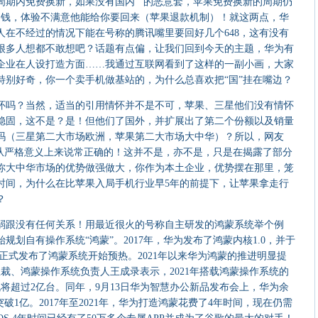
周期内免费换新，如果没有国内“”的恶意套，苹果免费换新的周期仍
的钱，体验不满意他能给你要回来（苹果退款机制）！就这两点，华
人在不经过的情况下能在号称的腾讯嘴里要回好几个648，这有没有
很多人想都不敢想吧？话题有点偏，让我们回到今天的主题，华为有
企业在人设打造方面……我通过互联网看到了这样的一副小画，大家
特别好奇，你一个卖手机做基站的，为什么总喜欢把“国”挂在嘴边？
吗？当然，适当的引用情怀并不是不可，苹果、三星他们没有情怀
稳固，这不是？是！但他们了国外，并扩展出了第二个份额以及销量
吗（三星第二大市场欧洲，苹果第二大市场大中华）？所以，网友
”从严格意义上来说常正确的！这并不是，亦不是，只是在揭露了部分
你大中华市场的优势做强做大，你作为本土企业，优势摆在那里，笼
时间，为什么在比苹果入局手机行业早5年的前提下，让苹果拿走行
？
跟没有任何关系！用最近很火的号称自主研发的鸿蒙系统举个例
始规划自有操作系统“鸿蒙”。2017年，华为发布了鸿蒙内核1.0，并于
，华为正式发布了鸿蒙系统开始预热。2021年以来华为鸿蒙的推进明显提
裁、鸿蒙操作系统负责人王成录表示，2021年搭载鸿蒙操作系统的
将超过2亿台。同年，9月13日华为智慧办公新品发布会上，华为余
经突破1亿。2017年至2021年，华为打造鸿蒙花费了4年时间，现在仍需