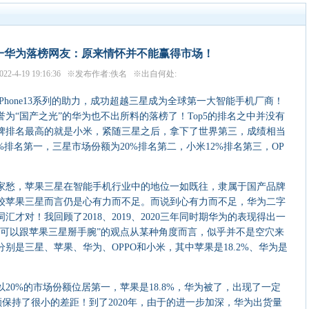
一华为落榜网友：原来情怀并不能赢得市场！
22-4-19 19:16:36 ※发布作者:佚名 ※出自何处:
Phone13系列的助力，成功超越三星成为全球第一大智能手机厂商！
为“国产之光”的华为也不出所料的落榜了！Top5的排名之中并没有
牌排名最高的就是小米，紧随三星之后，拿下了世界第三，成绩相当
%排名第一，三星市场份额为20%排名第二，小米12%排名第三，OP
。
愁，苹果三星在智能手机行业中的地位一如既往，隶属于国产品牌
较苹果三星而言仍是心有力而不足。而说到心有力而不足，华为二字
才对！我回顾了2018、2019、2020三年同时期华为的表现得出一
一可以跟苹果三星掰手腕”的观点从某种角度而言，似乎并不是空穴来
分别是三星、苹果、华为、OPPO和小米，其中苹果是18.2%、华为是
20%的市场份额位居第一，苹果是18.8%，华为被了，出现了一定
份额保持了很小的差距！到了2020年，由于的进一步加深，华为出货量